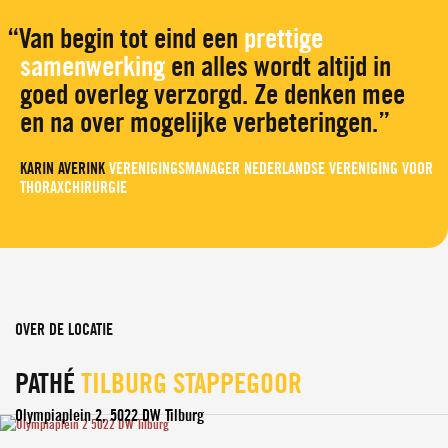
Van begin tot eind een
prettige
samenwerking
en alles wordt altijd in
goed overleg verzorgd. Ze denken mee
en na over mogelijke verbeteringen.
KARIN AVERINK
VERENIGINGSMANAGER NEDERLANDSE VERENIGING VOOR
THORAXCHIRURGIE
OVER DE LOCATIE
PATHÉ
TILBURG STAPPEGOOR
Olympiaplein 2
,
5022 DW Tilburg