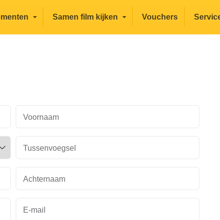
ementen
Samen film kijken
Vouchers
Servic
Voornaam
Tussenvoegsel
Achternaam
E-mail