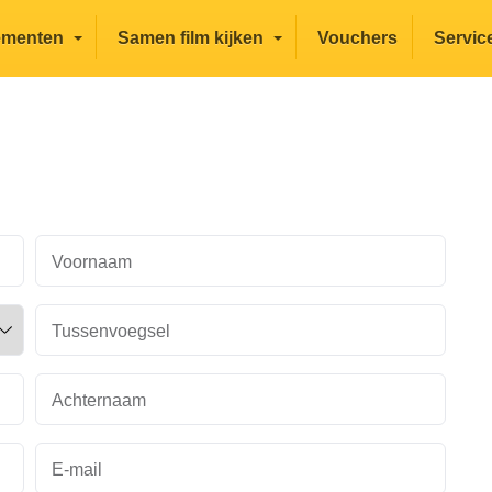
ementen
Samen film kijken
Vouchers
Servic
Voornaam
Tussenvoegsel
Achternaam
E-mail