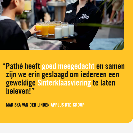
Pathé heeft
goed meegedacht
en samen
zijn we erin geslaagd om iedereen een
geweldige
Sinterklaasviering
te laten
beleven!
MARISKA VAN DER LINDEN
APPLUS RTD GROUP