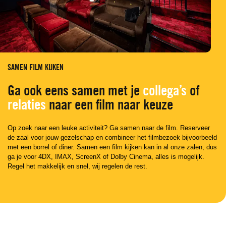
SAMEN FILM KIJKEN
Ga ook eens samen met je
collega’s
of
relaties
naar een film naar keuze
Op zoek naar een leuke activiteit? Ga samen naar de film. Reserveer
de zaal voor jouw gezelschap en combineer het filmbezoek bijvoorbeeld
met een borrel of diner. Samen een film kijken kan in al onze zalen, dus
ga je voor 4DX, IMAX, ScreenX of Dolby Cinema, alles is mogelijk.
Regel het makkelijk en snel, wij regelen de rest.