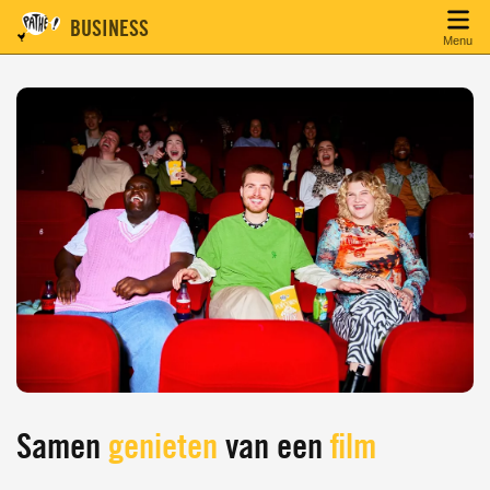
BUSINESS
Menu
Samen
genieten
van een
film