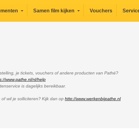
ementen
Samen film kijken
Vouchers
Servic
elling, je tickets, vouchers of andere producten van Pathé?
s://www.pathe.nl/nl/help
enservice is dagelijks bereikbaar.
f wil je solliciteren? Kijk dan op
http://www.werkenbijpathe.nl